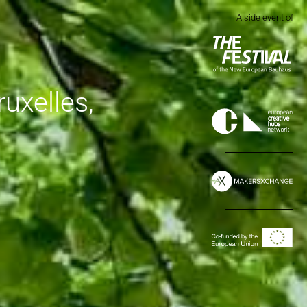
A side event of
ruxelles,